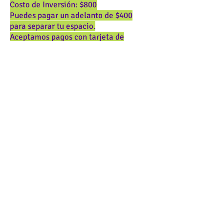
Costo de Inversión: $800
Puedes pagar un adelanto de $400
para
separar tu espacio.
Aceptamos pagos con tarjeta de
crédito, débito, PayPal o Zelle a
nuestro email
roasociates@gmail.com
RESERVA AHORA
AGENDA TU CITA
Email
Contáctanos